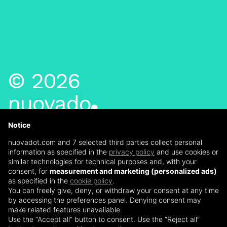
©
2026
n
u
o
v
a
d
o
t
NUOVA DOT SRL
- P.IVA
04445440169
Notice
nuovadot.com and 7 selected third parties collect personal
CONTATTI
information as specified in the
privacy policy
and use cookies or
similar technologies for technical purposes and, with your
VIA PER GRUMELLO 61
consent, for
measurement and marketing (personalized ads)
24127
BERGAMO
as specified in the
cookie policy
.
You can freely give, deny, or withdraw your consent at any time
INFO@NUOVADOT.COM
by accessing the preferences panel. Denying consent may
035 02 90 153
make related features unavailable.
Use the “Accept all” button to consent. Use the “Reject all”
INSTAGRAM
-
LINKEDIN