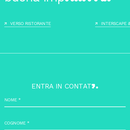
VERSO RISTORANTE
INTERSCAPE &
E
N
T
R
A
I
N
C
O
N
T
A
T
T
O
NOME
*
COGNOME
*