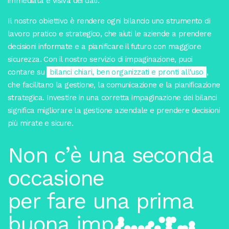
immediata e visiva dei dati.
Il nostro obiettivo è rendere ogni bilancio uno strumento di
lavoro pratico e strategico, che aiuti le aziende a prendere
decisioni informate e a pianificare il futuro con maggiore
sicurezza. Con il nostro servizio di impaginazione, puoi
contare su
bilanci chiari, ben organizzati e pronti all'uso
,
che facilitano la gestione, la comunicazione e la pianificazione
strategica. Investire in una corretta impaginazione dei bilanci
significa migliorare la gestione aziendale e prendere decisioni
più mirate e sicure.
N
o
n
c
’
è
u
n
a
s
e
c
o
n
d
a
o
c
c
a
s
i
o
n
e
p
e
r
f
a
r
e
u
n
a
p
r
i
m
a
b
u
o
n
a
i
m
p
r
e
s
s
i
o
n
e
.