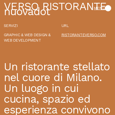
V
E
R
S
O
R
I
S
T
O
R
A
N
T
E
n
u
o
v
a
d
o
t
MENU
SERVIZI
URL
GRAPHIC & WEB DESIGN
&
RISTORANTEVERSO.COM
WEB DEVELOPMENT
Un ristorante stellato
nel cuore di Milano.
Un luogo in cui
cucina, spazio ed
esperienza convivono