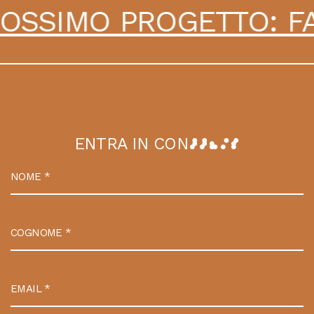
O PROGETTO: FARMAC
E
N
T
R
A
I
N
C
O
N
T
A
T
T
O
NOME
*
COGNOME
*
EMAIL
*