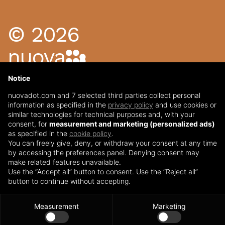
©
2026
n
u
o
v
a
d
o
t
NUOVA DOT SRL
- P.IVA
04445440169
Notice
nuovadot.com and 7 selected third parties collect personal
CONTATTI
information as specified in the
privacy policy
and use cookies or
similar technologies for technical purposes and, with your
VIA PER GRUMELLO 61
consent, for
measurement and marketing (personalized ads)
24127
BERGAMO
as specified in the
cookie policy
.
You can freely give, deny, or withdraw your consent at any time
INFO@NUOVADOT.COM
by accessing the preferences panel. Denying consent may
035 02 90 153
make related features unavailable.
Use the “Accept all” button to consent. Use the “Reject all”
INSTAGRAM
-
LINKEDIN
button to continue without accepting.
PARTNERSHIP
Measurement
Marketing
IUBENDA
GOLD CERTIFIED PARTNERS