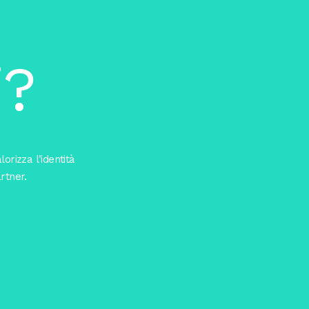
i?
orizza l’identità
rtner.