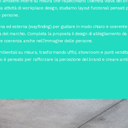
 ambienti interni su misura che rispecchiano l’identità visiva del 
a attività di workplace design, studiamo layout funzionali pensati p
le persone.
rna ed esterna (wayfinding) per guidare in modo chiaro e coerente 
tà del marchio. Completa la proposta il design di abbigliamento da
icare coerenza anche nell’immagine delle persone.
ambientali su misura, trasformando uffici, showroom e punti vendita 
nto è pensato per rafforzare la percezione del brand e creare ambie