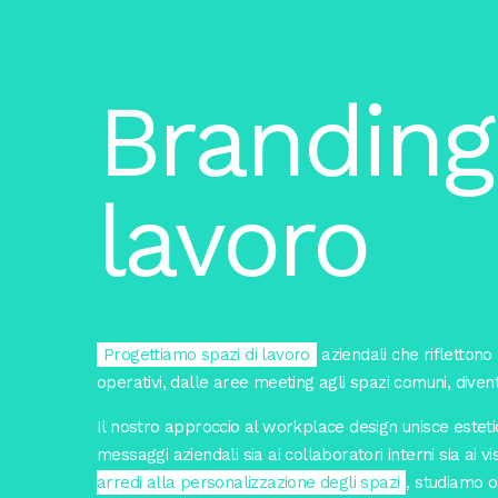
Branding 
lavoro
Progettiamo spazi di lavoro
aziendali che riflettono 
operativi, dalle aree meeting agli spazi comuni, dive
Il nostro approccio al workplace design unisce esteti
messaggi aziendali sia ai collaboratori interni sia ai vi
arredi alla personalizzazione degli spazi
, studiamo o