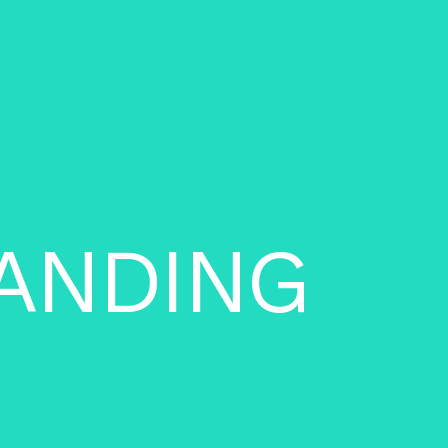
A
N
D
I
N
G