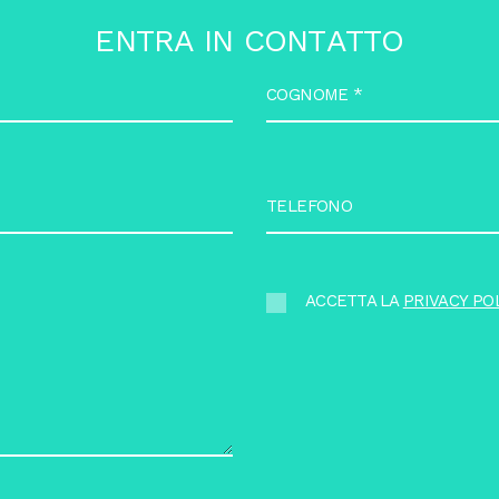
E
N
T
R
A
I
N
C
O
N
T
A
T
T
O
COGNOME
*
TELEFONO
ACCETTA LA
PRIVACY PO