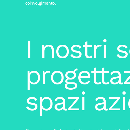
coinvolgimento.
I nostri s
progetta
spazi azi