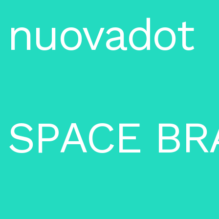
n
u
o
v
a
d
o
t
S
P
A
C
E
B
R