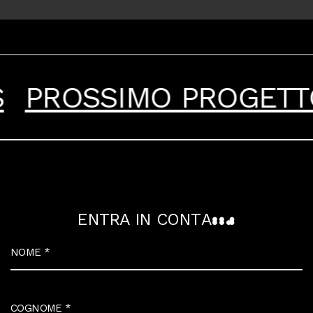
PROSSIMO PROGETTO
E
N
T
R
A
I
N
C
O
N
T
A
T
T
O
NOME
*
COGNOME
*