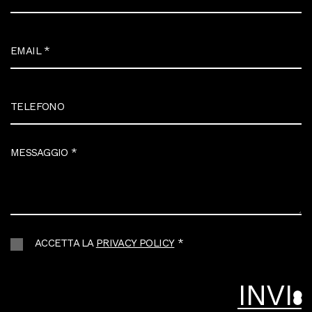
EMAIL
*
TELEFONO
MESSAGGIO
*
ACCETTA LA
PRIVACY POLICY
*
I
N
V
I
A