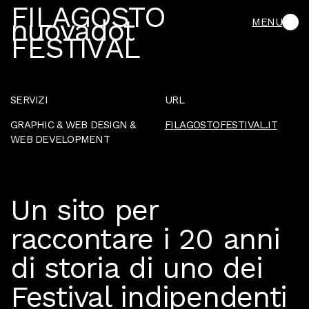
F
I
L
A
G
O
S
T
O
n
u
o
v
a
d
o
t
MENU
F
E
S
T
I
V
A
L
SERVIZI
URL
GRAPHIC & WEB DESIGN
&
FILAGOSTOFESTIVAL.IT
WEB DEVELOPMENT
Un sito per
raccontare i 20 anni
di storia di uno dei
Festival indipendenti