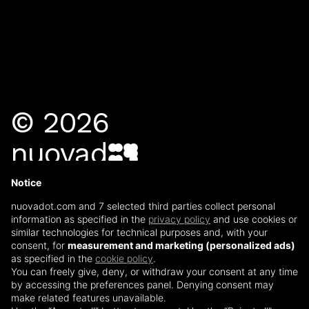
©
2026
n
u
o
v
a
d
o
t
NUOVA DOT SRL
- P.IVA
04445440169
Notice
nuovadot.com and 7 selected third parties collect personal
CONTATTI
information as specified in the
privacy policy
and use cookies or
similar technologies for technical purposes and, with your
VIA PER GRUMELLO 61
consent, for
measurement and marketing (personalized ads)
24127
BERGAMO
as specified in the
cookie policy
.
You can freely give, deny, or withdraw your consent at any time
INFO@NUOVADOT.COM
by accessing the preferences panel. Denying consent may
035 02 90 153
make related features unavailable.